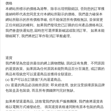
價格
本網站所標示的價格為港幣。除非出現明顯錯誤, 否則您的訂單獲
接納時即代表您同意支付本網站所顯示的價格。我們盡力確保本
網站所顯示的所有價格準確, 但不能保證所有價格無誤, 並保留更
正任何錯誤的權利。如果我們發現您已訂購的任何產品價格有誤,
我們會盡快通知您,屆時您可選擇重新確認或取消訂單。 如果未能
聯絡閣下, 我們將把訂單作取消訂單般處理。
退貨
我們希望為您提供最佳的網上購物體驗, 因此設有免費、不問原因
的退貨政策。如果因為任何原因未能對商品百分百滿意, 或訂購的
商品有瑕疵您可以退還商品並獲得全額退款。
(a) 客戶可以在訂購後7天內退還商品。
(b) 退還的商品必須維持原狀: 即未經使用, 放於沒受損壞原裝品牌
包裝盒及包裝袋, 而且所有價錢牌均完好無缺。
如果希望退還商品, 請致電我們的客戶服務團隊, 我們會將退貨表
格以電郵方式補發給您。 填寫退貨表格連同附有原本包裝的商品